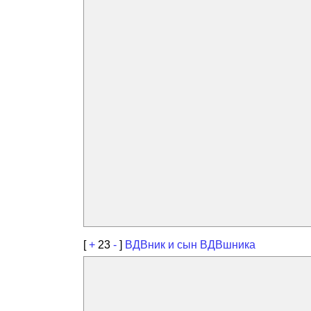
[
+
23
-
]
ВДВник и сын ВДВшника