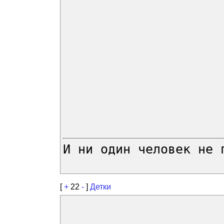
И ни один человек не 
[
+
22
-
]
Детки