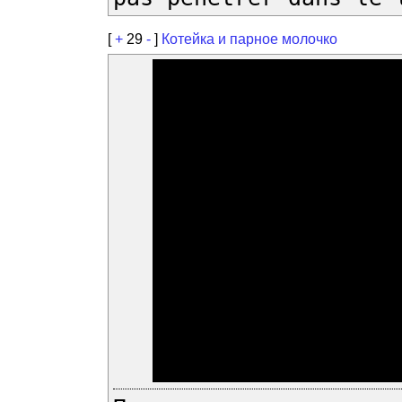
[
+
29
-
]
Котейка и парное молочко