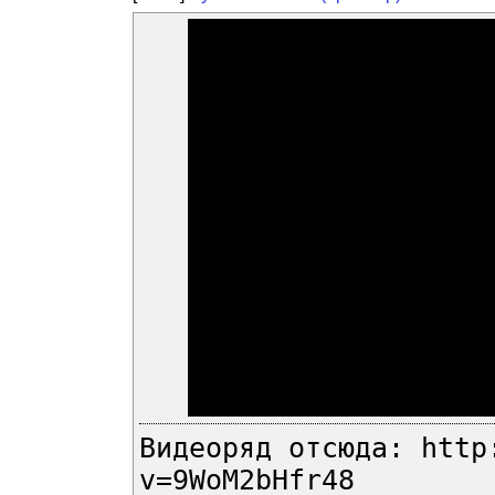
Видеоряд отсюда: http
v=9WoM2bHfr48