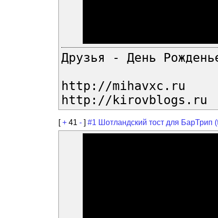
Друзья - День Рождень
http://mihavxc.ru
http://kirovblogs.ru
[
+
41
-
]
#1 Шотландский тост для БарТрип (to