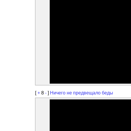
[
+
8
-
]
Ничего не предвещало беды