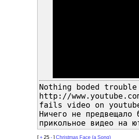
Nothing boded trouble
http://www.youtube.co
fails video on youtub
Ничего не предвещало 
прикольное видео на ю
[
+
25
-
]
Christmas Face (a Song)