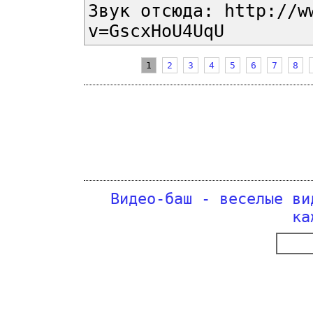
Звук отсюда: http://w
v=GscxHoU4UqU
1
2
3
4
5
6
7
8
Видео-баш - веселые ви
ка