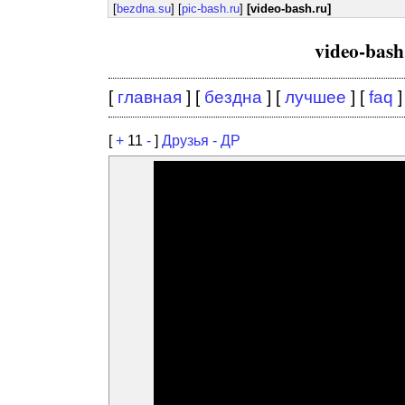
[
bezdna.su
] [
pic-bash.ru
]
[video-bash.ru]
video-bas
[
главная
] [
бездна
] [
лучшее
] [
faq
]
[
+
11
-
]
Друзья - ДР