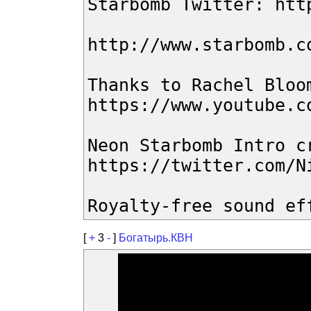
Starbomb Twitter: htt
http://www.starbomb.c
Thanks to Rachel Bloo
https://www.youtube.c
Neon Starbomb Intro c
https://twitter.com/N
Royalty-free sound ef
[
+
3
-
]
Богатырь.КВН