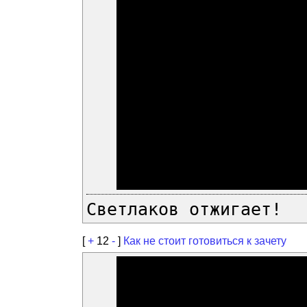
Светлаков отжигает!
[
+
12
-
]
Как не стоит готовиться к зачету