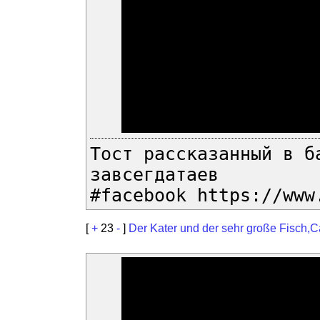
Тост рассказанный в б
завсегдатаев
#facebook https://www
[
+
23
-
]
Der Kater und der sehr große Fisch,Ca