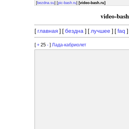
[
bezdna.su
] [
pic-bash.ru
]
[video-bash.ru]
video-bas
[
главная
] [
бездна
] [
лучшее
] [
faq
]
[
+
25
-
]
Лада-кабриолет