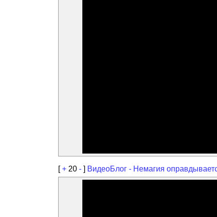
[
+
20
-
]
ВидеоБлог - Немагия оправдывает