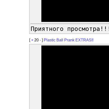
Приятного просмотра!!
[
+
20
-
]
Plastic Ball Prank EXTRAS!!