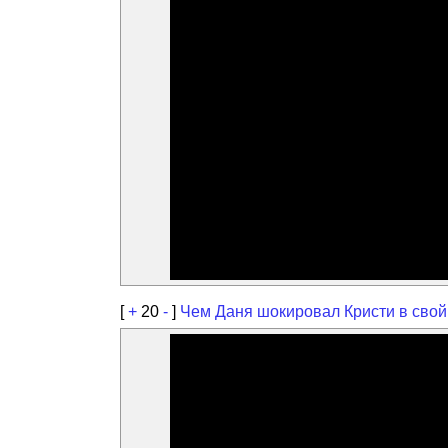
[
+
20
-
]
Чем Даня шокировал Кристи в свой