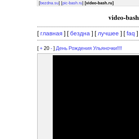
[
bezdna.su
] [
pic-bash.ru
]
[video-bash.ru]
video-bas
[
главная
] [
бездна
] [
лучшее
] [
faq
]
[
+
20
-
]
День Рождения Ульяночки!!!!