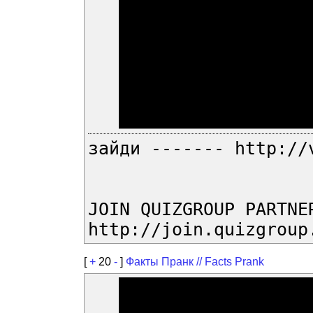
зайди ------- http://
JOIN QUIZGROUP PARTNE
http://join.quizgroup
[
+
20
-
]
Факты Пранк // Facts Prank