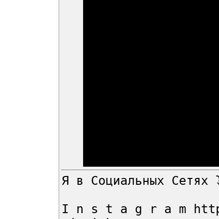
Я в Социальных Сетях 
I n s t a g r a m htt