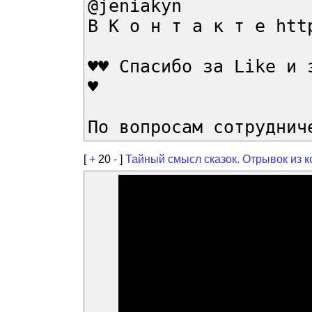
@jeniakyn
В К о н т а к т е htt
♥♥ Спасибо за Like и 
♥
По вопросам сотруднич
[
+
20
-
]
Тайный смысл сказок. Отрывок из к