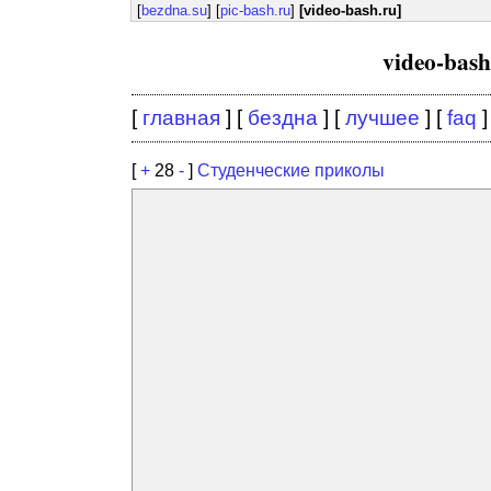
[
bezdna.su
] [
pic-bash.ru
]
[video-bash.ru]
video-bas
[
главная
] [
бездна
] [
лучшее
] [
faq
]
[
+
28
-
]
Студенческие приколы