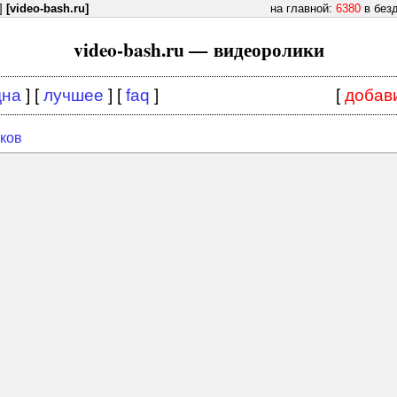
]
[video-bash.ru]
на главной:
6380
в без
video-bash.ru — видеоролики
дна
] [
лучшее
] [
faq
]
[
добав
ков