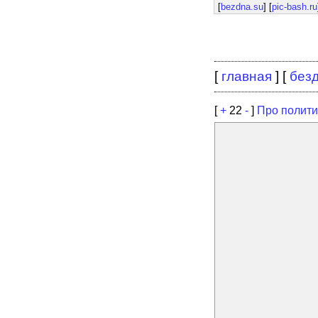
[
bezdna.su
] [
pic-bash.ru
[
главная
] [
без
[
+
22
-
]
Про полити