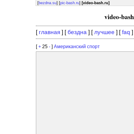
[
bezdna.su
] [
pic-bash.ru
]
[video-bash.ru]
video-bas
[
главная
] [
бездна
] [
лучшее
] [
faq
]
[
+
25
-
]
Американский спорт