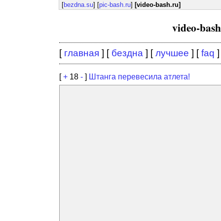
[
bezdna.su
] [
pic-bash.ru
]
[video-bash.ru]
video-bas
[
главная
] [
бездна
] [
лучшее
] [
faq
]
[
+
18
-
]
Штанга перевесила атлета!