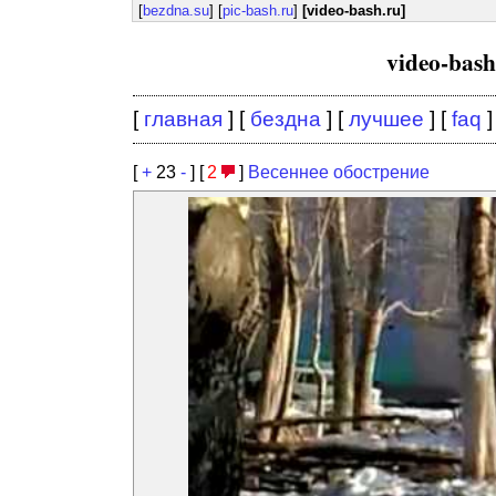
[
bezdna.su
] [
pic-bash.ru
]
[video-bash.ru]
video-bas
[
главная
] [
бездна
] [
лучшее
] [
faq
]
[
+
23
-
] [
2
]
Весеннее обострение