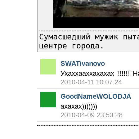
Сумасшедший мужик пыт
центре города.
SWATivanovo
Ухаххааххахахах !!!!!!!! 
2010-04-11 10:07:24
GoodNameWOLODJA
ахахах)))))))
2010-04-09 23:53:28