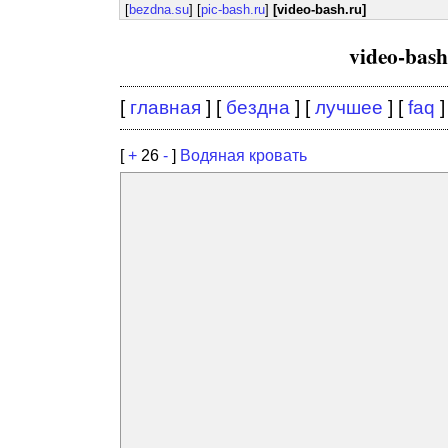
[
bezdna.su
] [
pic-bash.ru
]
[video-bash.ru]
video-bas
[
главная
] [
бездна
] [
лучшее
] [
faq
]
[
+
26
-
]
Водяная кровать