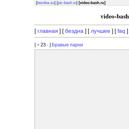
[
bezdna.su
] [
pic-bash.ru
]
[video-bash.ru]
video-bas
[
главная
] [
бездна
] [
лучшее
] [
faq
]
[
+
23
-
]
Бравые парни