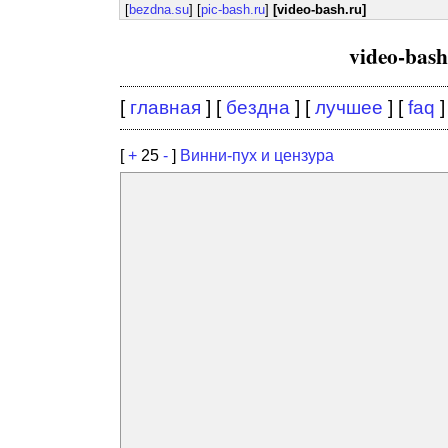
[
bezdna.su
] [
pic-bash.ru
]
[video-bash.ru]
video-bas
[
главная
] [
бездна
] [
лучшее
] [
faq
]
[
+
25
-
]
Винни-пух и цензура