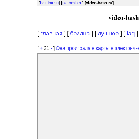
[
bezdna.su
] [
pic-bash.ru
]
[video-bash.ru]
video-bas
[
главная
] [
бездна
] [
лучшее
] [
faq
]
[
+
21
-
]
Она проиграла в карты в электричк