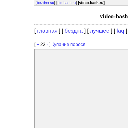
[
bezdna.su
] [
pic-bash.ru
]
[video-bash.ru]
video-bas
[
главная
] [
бездна
] [
лучшее
] [
faq
]
[
+
22
-
]
Купание порося