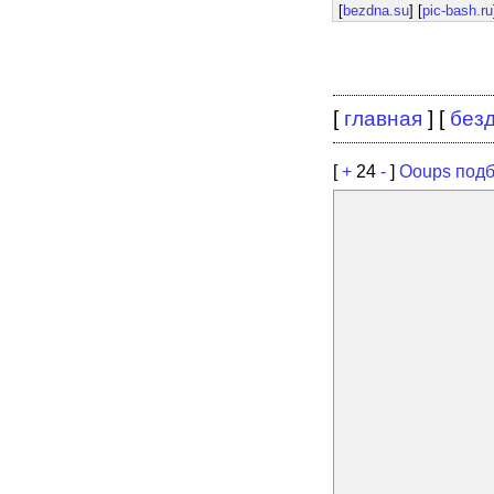
[
bezdna.su
] [
pic-bash.ru
[
главная
] [
без
[
+
24
-
]
Ooups под