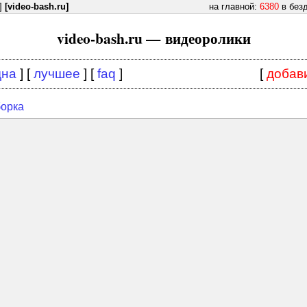
]
[video-bash.ru]
на главной:
6380
в без
video-bash.ru — видеоролики
дна
] [
лучшее
] [
faq
]
[
добав
борка