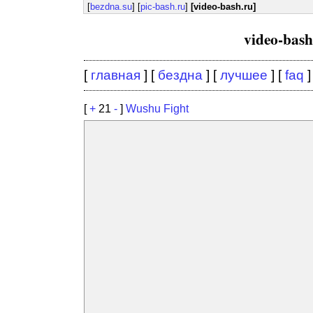
[
bezdna.su
] [
pic-bash.ru
]
[video-bash.ru]
video-bas
[
главная
] [
бездна
] [
лучшее
] [
faq
]
[
+
21
-
]
Wushu Fight