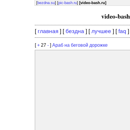
[
bezdna.su
] [
pic-bash.ru
]
[video-bash.ru]
video-bas
[
главная
] [
бездна
] [
лучшее
] [
faq
]
[
+
27
-
]
Араб на беговой дорожке