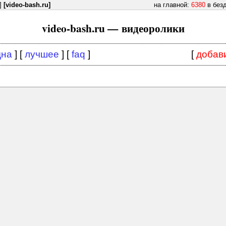
]
[video-bash.ru]
на главной:
6380
в без
video-bash.ru — видеоролики
дна
] [
лучшее
] [
faq
]
[
добав