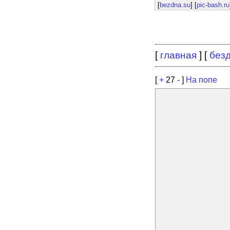
[
bezdna.su
] [
pic-bash.ru
[
главная
] [
без
[
+
27
-
]
На попе