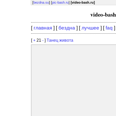
[
bezdna.su
] [
pic-bash.ru
]
[video-bash.ru]
video-bas
[
главная
] [
бездна
] [
лучшее
] [
faq
]
[
+
21
-
]
Танец живота