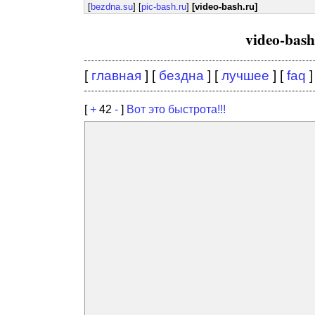
[
bezdna.su
] [
pic-bash.ru
]
[video-bash.ru]
video-bas
[
главная
] [
бездна
] [
лучшее
] [
faq
]
[
+
42
-
]
Вот это быстрота!!!