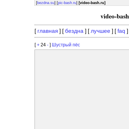
[
bezdna.su
] [
pic-bash.ru
]
[video-bash.ru]
video-bas
[
главная
] [
бездна
] [
лучшее
] [
faq
]
[
+
24
-
]
Шустрый пёс