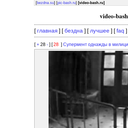
[
bezdna.su
] [
pic-bash.ru
]
[video-bash.ru]
video-bas
[
главная
] [
бездна
] [
лучшее
] [
faq
]
[
+
28
-
] [
28
]
Супермент однажды в милиц