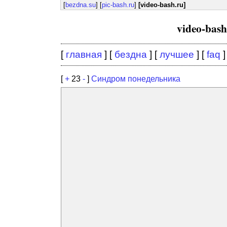
[
bezdna.su
] [
pic-bash.ru
]
[video-bash.ru]
video-bas
[
главная
] [
бездна
] [
лучшее
] [
faq
]
[
+
23
-
]
Синдром понедельника