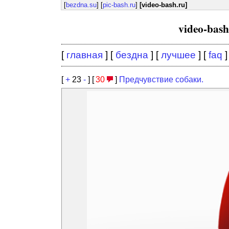
[
bezdna.su
] [
pic-bash.ru
]
[video-bash.ru]
video-bas
[
главная
] [
бездна
] [
лучшее
] [
faq
]
[
+
23
-
] [
30
]
Предчувствие собаки.