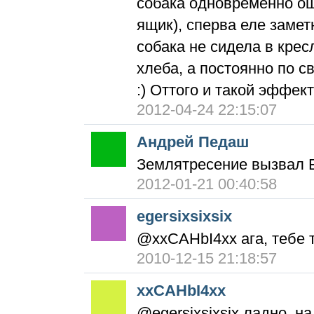
собака одновременно ощ
ящик), сперва еле заме
собака не сидела в крес
хлеба, а постоянно по 
:) Оттого и такой эффект
2012-04-24 22:15:07
Андрей Педаш
Землятресение вызвал 
2012-01-21 00:40:58
egersixsixsix
@xxCAHbI4xx ага, тебе 
2010-12-15 21:18:57
xxCAHbI4xx
@egersixsixsix ладно, над