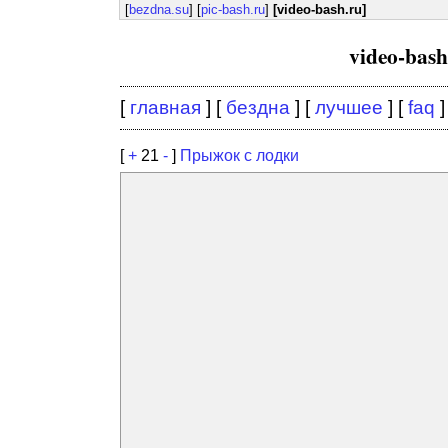
[
bezdna.su
] [
pic-bash.ru
]
[video-bash.ru]
video-bas
[
главная
] [
бездна
] [
лучшее
] [
faq
]
[
+
21
-
]
Прыжок с лодки