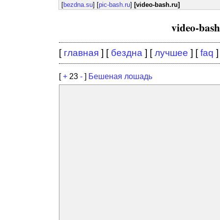
[
bezdna.su
] [
pic-bash.ru
]
[video-bash.ru]
video-bas
[
главная
] [
бездна
] [
лучшее
] [
faq
]
[
+
23
-
]
Бешеная лошадь