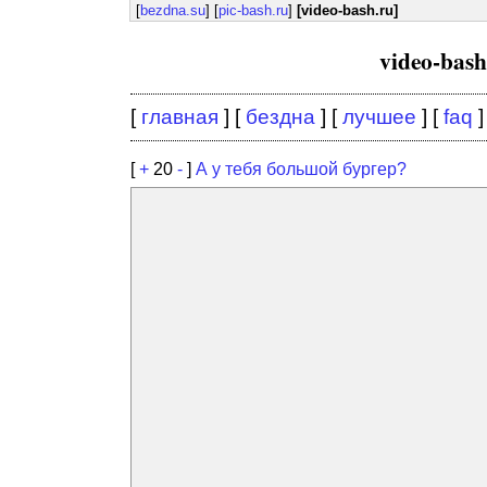
[
bezdna.su
] [
pic-bash.ru
]
[video-bash.ru]
video-bas
[
главная
] [
бездна
] [
лучшее
] [
faq
]
[
+
20
-
]
А у тебя большой бургер?