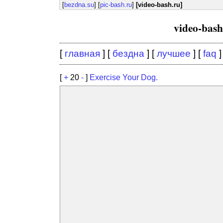
[
bezdna.su
] [
pic-bash.ru
]
[video-bash.ru]
video-bas
[
главная
] [
бездна
] [
лучшее
] [
faq
]
[
+
20
-
]
Exercise Your Dog.