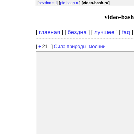
[
bezdna.su
] [
pic-bash.ru
]
[video-bash.ru]
video-bas
[
главная
] [
бездна
] [
лучшее
] [
faq
]
[
+
21
-
]
Сила природы: молнии