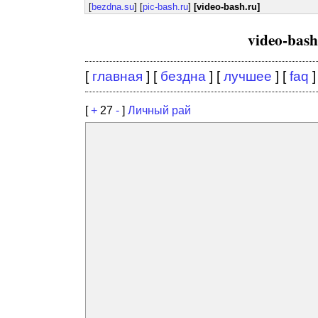
[
bezdna.su
] [
pic-bash.ru
]
[video-bash.ru]
video-bas
[
главная
] [
бездна
] [
лучшее
] [
faq
]
[
+
27
-
]
Личный рай