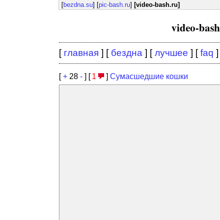
[
bezdna.su
] [
pic-bash.ru
]
[video-bash.ru]
video-bas
[
главная
] [
бездна
] [
лучшее
] [
faq
]
[
+
28
-
] [
1
]
Сумасшедшие кошки