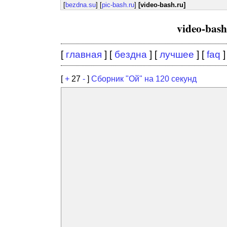
[
bezdna.su
] [
pic-bash.ru
]
[video-bash.ru]
video-bas
[
главная
] [
бездна
] [
лучшее
] [
faq
]
[
+
27
-
]
Сборник "Ой" на 120 секунд