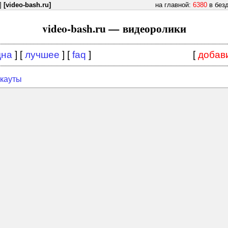
]
[video-bash.ru]
на главной:
6380
в без
video-bash.ru — видеоролики
дна
] [
лучшее
] [
faq
]
[
добав
кауты