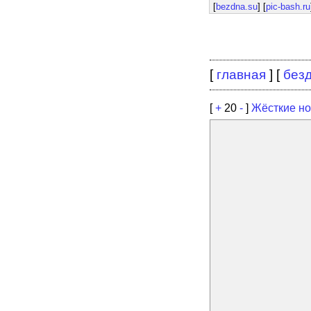
[
bezdna.su
] [
pic-bash.ru
[
главная
] [
без
[
+
20
-
]
Жёсткие но