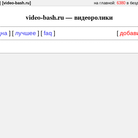
]
[video-bash.ru]
на главной:
6380
в без
video-bash.ru — видеоролики
дна
] [
лучшее
] [
faq
]
[
добав