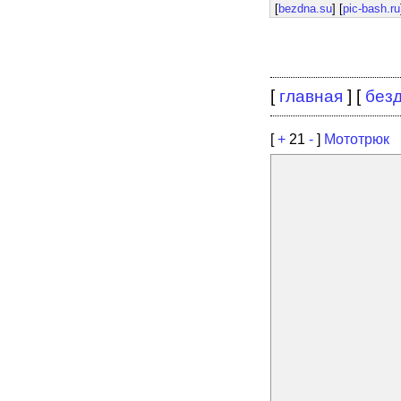
[
bezdna.su
] [
pic-bash.ru
[
главная
] [
без
[
+
21
-
]
Мототрюк