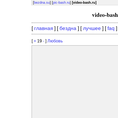
[
bezdna.su
] [
pic-bash.ru
]
[video-bash.ru]
video-bas
[
главная
] [
бездна
] [
лучшее
] [
faq
]
[
+
19
-
]
Любовь