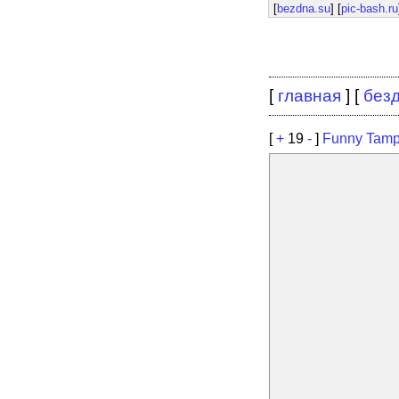
[
bezdna.su
] [
pic-bash.ru
[
главная
] [
без
[
+
19
-
]
Funny Tamp