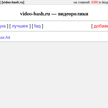
]
[video-bash.ru]
на главной:
6380
в без
video-bash.ru — видеоролики
дна
] [
лучшее
] [
faq
]
[
добав
ax Ad