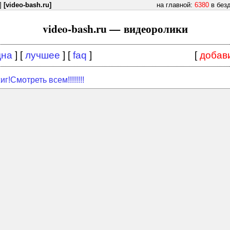
]
[video-bash.ru]
на главной:
6380
в без
video-bash.ru — видеоролики
дна
] [
лучшее
] [
faq
]
[
добав
г!Смотреть всем!!!!!!!!