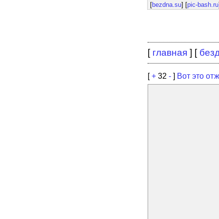
[
bezdna.su
] [
pic-bash.ru
[
главная
] [
без
[
+
32
-
]
Вот это отжи