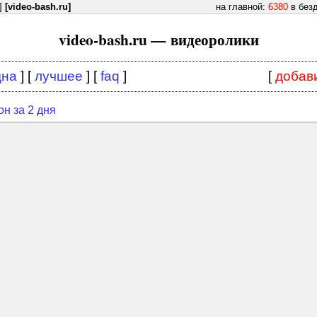
]
[video-bash.ru]
на главной:
6380
в без
video-bash.ru — видеоролики
дна
] [
лучшее
] [
faq
]
[
добав
он за 2 дня