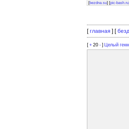
[
bezdna.su
] [
pic-bash.ru
[
главная
] [
без
[
+
20
-
]
Целый гекк