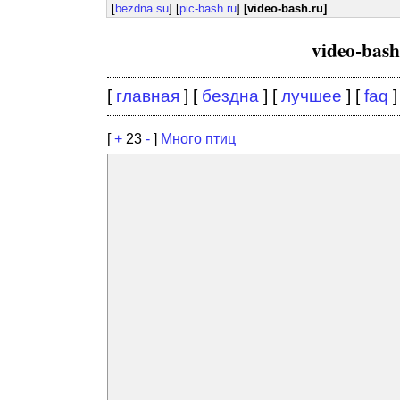
[
bezdna.su
] [
pic-bash.ru
]
[video-bash.ru]
video-bas
[
главная
] [
бездна
] [
лучшее
] [
faq
]
[
+
23
-
]
Много птиц