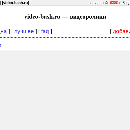
]
[video-bash.ru]
на главной:
6380
в без
video-bash.ru — видеоролики
дна
] [
лучшее
] [
faq
]
[
добав
в