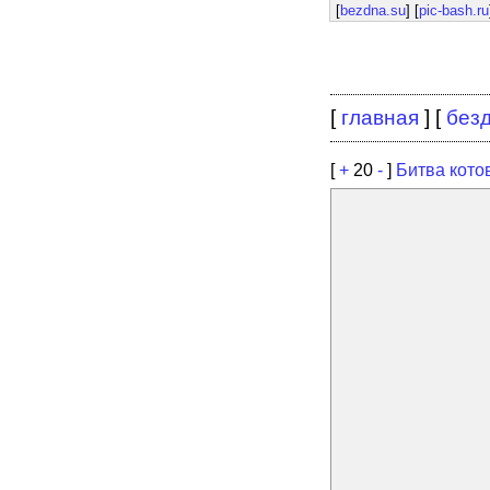
[
bezdna.su
] [
pic-bash.ru
[
главная
] [
без
[
+
20
-
]
Битва кото