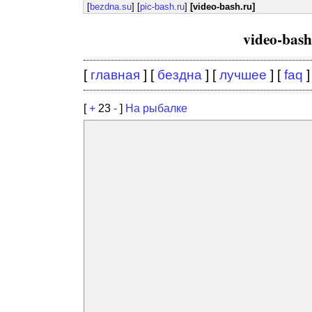
[
bezdna.su
] [
pic-bash.ru
]
[video-bash.ru]
video-bas
[
главная
] [
бездна
] [
лучшее
] [
faq
]
[
+
23
-
]
На рыбалке