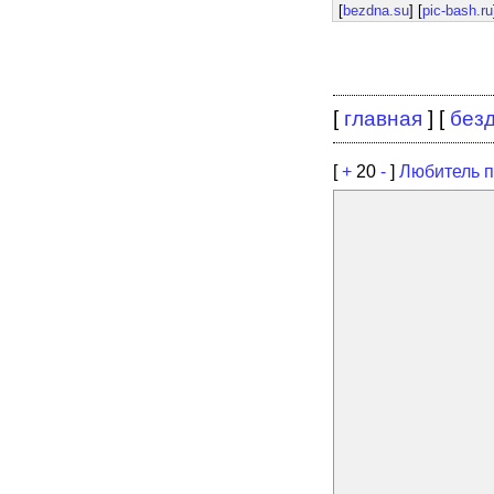
[
bezdna.su
] [
pic-bash.ru
[
главная
] [
без
[
+
20
-
]
Любитель 