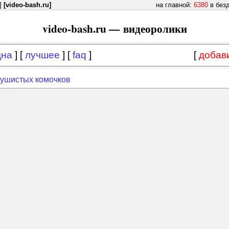
]
[video-bash.ru]
на главной:
6380
в без
video-bash.ru — видеоролики
дна
] [
лучшее
] [
faq
]
[
добав
пушистых комочков