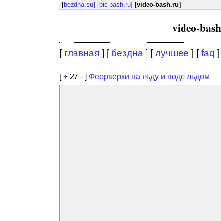
[
bezdna.su
] [
pic-bash.ru
]
[video-bash.ru]
video-bas
[
главная
] [
бездна
] [
лучшее
] [
faq
]
[
+
27
-
]
Феерверки на льду и подо льдом