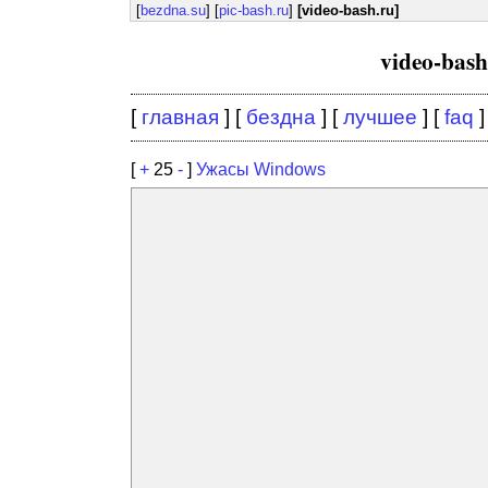
[
bezdna.su
] [
pic-bash.ru
]
[video-bash.ru]
video-bas
[
главная
] [
бездна
] [
лучшее
] [
faq
]
[
+
25
-
]
Ужасы Windows