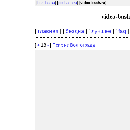
[
bezdna.su
] [
pic-bash.ru
]
[video-bash.ru]
video-bas
[
главная
] [
бездна
] [
лучшее
] [
faq
]
[
+
18
-
]
Псих из Волгограда