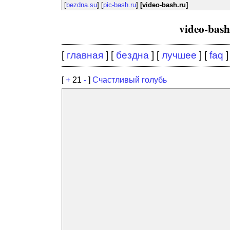
[
bezdna.su
] [
pic-bash.ru
]
[video-bash.ru]
video-bas
[
главная
] [
бездна
] [
лучшее
] [
faq
]
[
+
21
-
]
Счастливый голубь