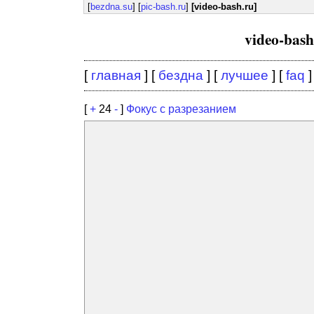
[
bezdna.su
] [
pic-bash.ru
]
[video-bash.ru]
video-bas
[
главная
] [
бездна
] [
лучшее
] [
faq
]
[
+
24
-
]
Фокус с разрезанием