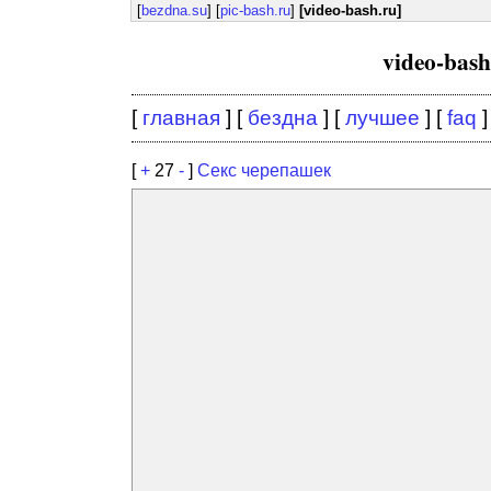
[
bezdna.su
] [
pic-bash.ru
]
[video-bash.ru]
video-bas
[
главная
] [
бездна
] [
лучшее
] [
faq
]
[
+
27
-
]
Cекс черепашек