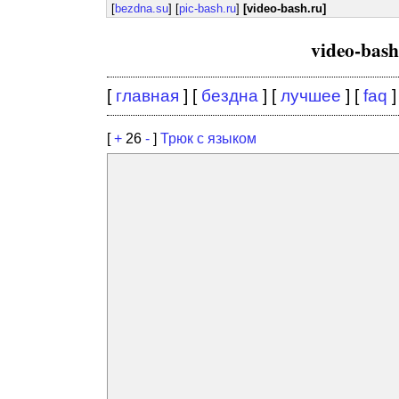
[
bezdna.su
] [
pic-bash.ru
]
[video-bash.ru]
video-bas
[
главная
] [
бездна
] [
лучшее
] [
faq
]
[
+
26
-
]
Трюк с языком