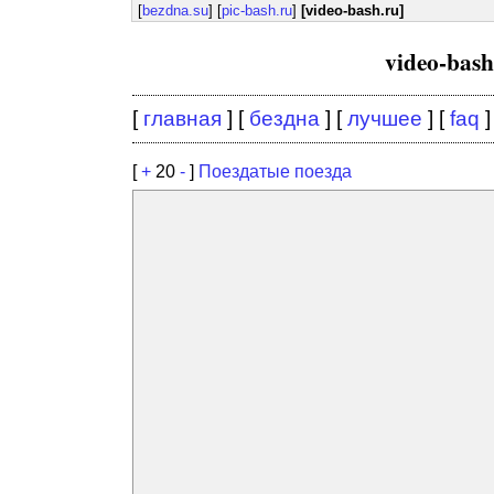
[
bezdna.su
] [
pic-bash.ru
]
[video-bash.ru]
video-bas
[
главная
] [
бездна
] [
лучшее
] [
faq
]
[
+
20
-
]
Поездатые поезда